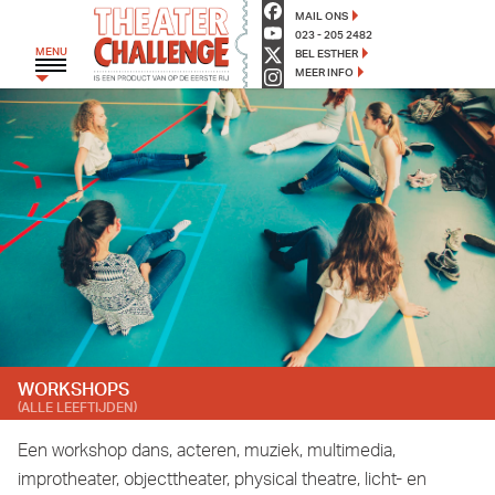
TheaterChallenge - Op de ee
MAIL ONS
023 - 205 2482
MENU
BEL ESTHER
MEER INFO
HOME
THEATERGROEP ZWERM
TRAJECT C
THEATERCHALLENGE
MONKEYSPOOM
PRIMAIR ONDERWIJS
VOORTGEZET ONDERWIJS
WORKSHOPS
AGENDA
(ALLE LEEFTIJDEN)
BLOG
Een workshop dans, acteren, muziek, multimedia,
OVER ONS
improtheater, objecttheater, physical theatre, licht- en