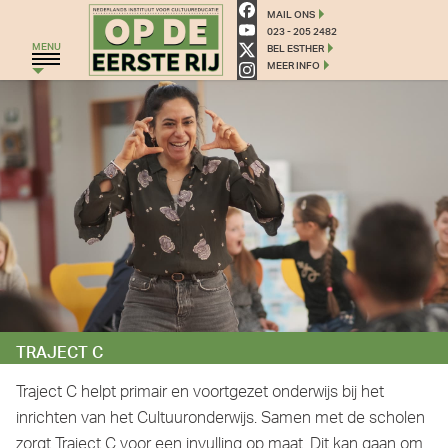
Traject C - Op de eerste rij 
MAIL ONS
023 - 205 2482
MENU
BEL ESTHER
MEER INFO
HOME
THEATERGROEP ZWERM
TRAJECT C
THEATERCHALLENGE
MONKEYSPOOM
PRIMAIR ONDERWIJS
VOORTGEZET ONDERWIJS
TRAJECT C
AGENDA
BLOG
Traject C helpt primair en voortgezet onderwijs bij het
inrichten van het Cultuuronderwijs. Samen met de scholen
OVER ONS
zorgt Traject C voor een invulling op maat. Dit kan gaan om