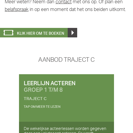
Meer weten? Neem dan
contact
met ons op. Of plan een
belafspraak
in op een moment dat het ons beiden uitkomt.
KLIK HIER OM TE BOEKEN
AANBOD TRAJECT C
LEERLIJN ACTEREN
GROEP 1 T/M 8
TRAJECT C
TAP OM MEER TE LEZEN
De wekelijkse acteerlessen worden gegeven