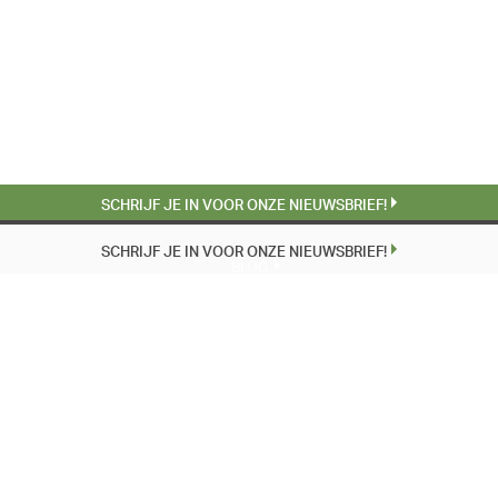
SCHRIJF JE IN VOOR ONZE NIEUWSBRIEF!
SCHRIJF JE IN VOOR ONZE NIEUWSBRIEF!
BLOG
EÉN VOORSTELLING, TWEE WERELDEN, DEZELFDE PUBERS | 22-4
23 MAART 1951 | 24-3
LAAGGELETTERDHEID | 11-3
AGENDA
BEKIJK AGENDA