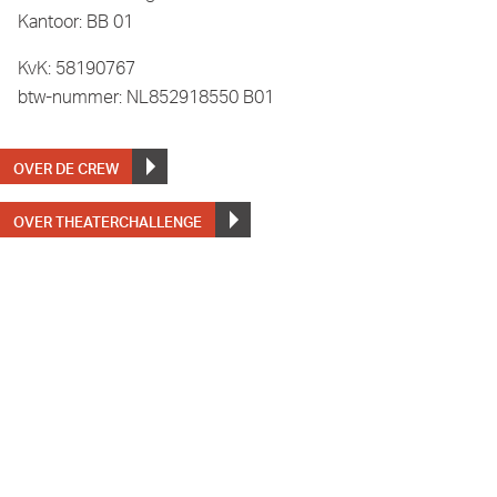
Kantoor: BB 01
KvK: 58190767
btw-nummer: NL852918550 B01
OVER DE CREW
OVER THEATERCHALLENGE