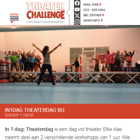
TheaterChallenge - Op de ee
MAIL ONS
023 - 205 2482
MENU
BEL ESTHER
MEER INFO
HOME
THEATERGROEP ZWERM
TRAJECT C
THEATERCHALLENGE
MONKEYSPOOM
PRIMAIR ONDERWIJS
VOORTGEZET ONDERWIJS
IN1DAG THEATERDAG BO
AGENDA
(GROEP 1 T/M 8)
BLOG
In 1 dag: Theaterdag
is een dag vol theater. Elke klas
OVER ONS
neemt deel aan 2 verschillende workshops van 1 uur. Alle