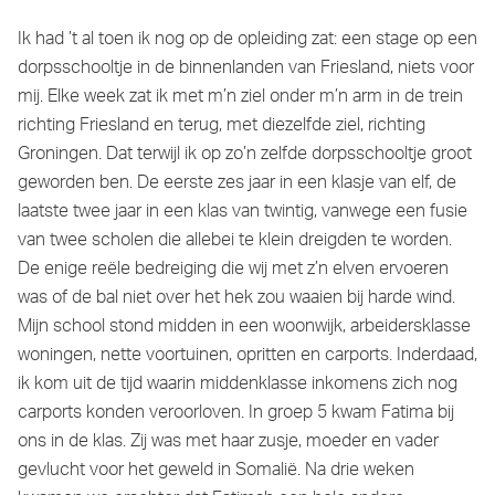
Ik had ’t al toen ik nog op de opleiding zat: een stage op een
dorpsschooltje in de binnenlanden van Friesland, niets voor
mij. Elke week zat ik met m’n ziel onder m’n arm in de trein
richting Friesland en terug, met diezelfde ziel, richting
Groningen. Dat terwijl ik op zo’n zelfde dorpsschooltje groot
geworden ben. De eerste zes jaar in een klasje van elf, de
laatste twee jaar in een klas van twintig, vanwege een fusie
van twee scholen die allebei te klein dreigden te worden.
De enige reële bedreiging die wij met z’n elven ervoeren
was of de bal niet over het hek zou waaien bij harde wind.
Mijn school stond midden in een woonwijk, arbeidersklasse
woningen, nette voortuinen, opritten en carports. Inderdaad,
ik kom uit de tijd waarin middenklasse inkomens zich nog
carports konden veroorloven. In groep 5 kwam Fatima bij
ons in de klas. Zij was met haar zusje, moeder en vader
gevlucht voor het geweld in Somalië. Na drie weken