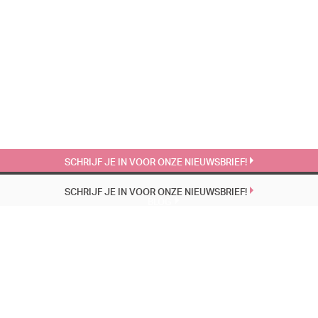
SCHRIJF JE IN VOOR ONZE NIEUWSBRIEF!
SCHRIJF JE IN VOOR ONZE NIEUWSBRIEF!
BLOG
EÉN VOORSTELLING, TWEE WERELDEN, DEZELFDE PUBERS | 22-4
23 MAART 1951 | 24-3
LAAGGELETTERDHEID | 11-3
AGENDA