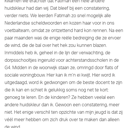
kwamen we erachter dat Fatimah een hele andere
huidskleur had dan wij. Dat bleef bij een constatering,
verder niets. We leerden Fatimah zo snel mogelijk alle
Nederlandse scheldwoorden en kozen haar voor in ons
voetbalteam, omdat ze ontzettend hard kon rennen. Na een
paar maanden was de enige reële bedreiging die ze ervoer
de wind, die de bal over het hek zou kunnen blazen.
Inmiddels heb ik, geheel in de lijn der verwachting, de
dorpsschooltjes ingeruild voor achterstandsscholen in de
G4. Midden in de woonwijk staan ze, omringd door flats of
sociale woningbouw. Hier kan ik m’n ei kwijt. Hier word ik
uitgedaagd, word ik gedwongen om de beste docent te zijn
die ik kan en schiet ik gelukkig soms nog net te kort:
genoeg te leren. En de kinderen? Ze hebben veelal een
andere huidskleur dan ik. Gewoon een constatering, meer
niet. Het enige verschil ten opzichte van mijn jeugd is dat zij
véél meer hebben om zich druk over te maken dan alleen
de wind.