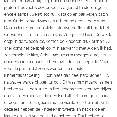
kletsen, zenuwachtig gegiebel en door de meester heen
praten. Hoeveel ik ook probeer ze gerust te stellen, geen
enkele aanpak werkt. Tot nu. Ik sta op en pak Aiden bij z’n
arm. Onder lichte dwang zet ik hem op een andere stoel.
Daarna leg ik met een kleine stemverheffing uit hoe ik het
wél wil. Van hem en van zijn klas. Ze zijn er stil van. De week
erop, in de tweede les, komen de kinderen druk binnen. Al
snel komt het gesprek op mijn aanvaring met Aiden. Ik had,
zo vermeld de klas, Aiden aan zijn arm meegesleurd, heftig
door elkaar geschud, en hem over de stoel gegooid. Voer
voor de politie, dat zou ik worden. Je reinste
kindermishandeling. Ik kon niets dan heel hard lachen. En,
na wat verwarde blikken, zij ook. Dit was mijn ingang: samen
hebben we in een uur een lied geschreven over overdrijven
en over een meester die een kind uit het raam gooit, nadat
er door hem heen gepraat is. De vierde les zit er net op. In
deze les hebben de kinderen in tweetallen het derde en
laatste couplet van het lied geschreven. Dat hebben ze