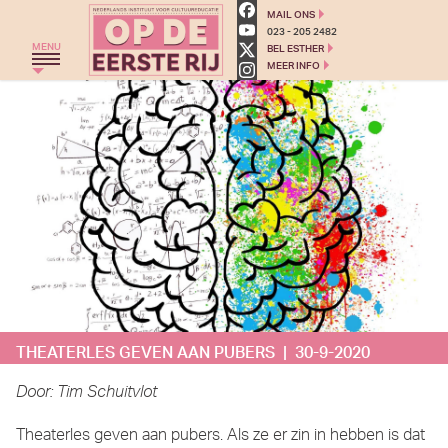
Op de eerste rij - Cultuured
MAIL ONS
023 - 205 2482
MENU
BEL ESTHER
MEER INFO
HOME
THEATERGROEP ZWERM
TRAJECT C
THEATERCHALLENGE
MONKEYSPOOM
PRIMAIR ONDERWIJS
VOORTGEZET ONDERWIJS
THEATERLES GEVEN AAN PUBERS | 30-9-2020
AGENDA
BLOG
Door: Tim Schuitvlot
OVER ONS
Theaterles geven aan pubers. Als ze er zin in hebben is dat