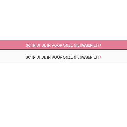
SCHRIJF JE IN VOOR ONZE NIEUWSBRIEF!
SCHRIJF JE IN VOOR ONZE NIEUWSBRIEF!
BLOG
EÉN VOORSTELLING, TWEE WERELDEN, DEZELFDE PUBERS | 22-4
23 MAART 1951 | 24-3
LAAGGELETTERDHEID | 11-3
AGENDA
18
HEEMSKERK | 2X VERPEST
Aug.
19