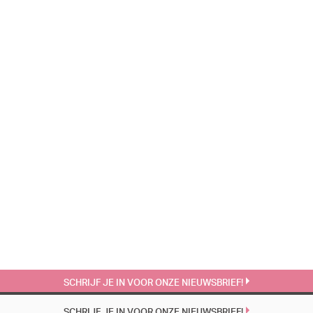
SCHRIJF JE IN VOOR ONZE NIEUWSBRIEF!
SCHRIJF JE IN VOOR ONZE NIEUWSBRIEF!