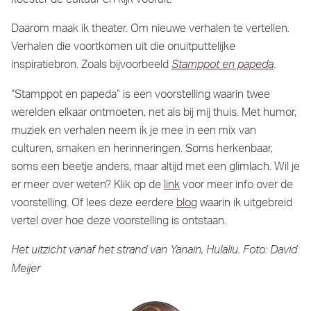
koester de cultuur en kijk vooruit.
Daarom maak ik theater. Om nieuwe verhalen te vertellen.
Verhalen die voortkomen uit die onuitputtelijke
inspiratiebron. Zoals bijvoorbeeld
.
Stamppot en papeda
“Stamppot en papeda” is een voorstelling waarin twee
werelden elkaar ontmoeten, net als bij mij thuis. Met humor,
muziek en verhalen neem ik je mee in een mix van
culturen, smaken en herinneringen. Soms herkenbaar,
soms een beetje anders, maar altijd met een glimlach. Wil je
er meer over weten? Klik op de
link
voor meer info over de
voorstelling. Of lees deze eerdere
blog
waarin ik uitgebreid
vertel over hoe deze voorstelling is ontstaan.
Het uitzicht vanaf het strand van Yanain, Hulaliu. Foto: David
Meijer