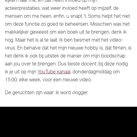
kijken naar me, en dat heeft invloed op mijn
acteerprestaties, wat weer invloed heeft op mijzelf, de
mensen om me heen, enfin, u snapt ’t. Soms helpt het niet
om deze functie zo goed te beheersen. Misschien was het
makkelijker geweest om een boek uit te brengen, denk ik
nog. Maar het is al te laat. Ik ben besmet met het video-
virus. En behalve dat het mijn nieuwe hobby is, dat filmen, is
het denk ik ook bij uitstek de manier om mijn boodschap
aan jou over te brengen. Dus beste docent: bij deze nodig
ik je uit op mijn
YouTube kanaal
, donderdagmiddag om
15:00, elke week, voor een nieuwe video.
De geruchten zijn waar: ik word vlogger.