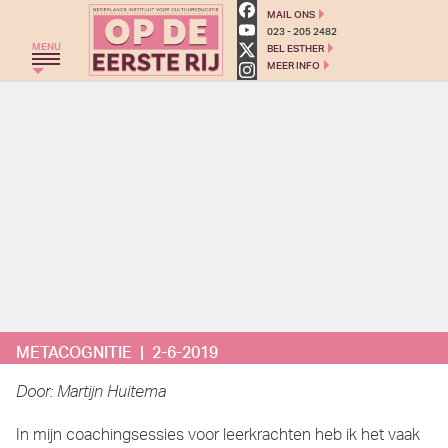
Op de eerste rij - Cultuured
MAIL ONS
023 - 205 2482
MENU
BEL ESTHER
MEER INFO
HOME
THEATERGROEP ZWERM
TRAJECT C
THEATERCHALLENGE
MONKEYSPOOM
PRIMAIR ONDERWIJS
VOORTGEZET ONDERWIJS
METACOGNITIE | 2-6-2019
AGENDA
BLOG
Door: Martijn Huitema
OVER ONS
In mijn coachingsessies voor leerkrachten heb ik het vaak