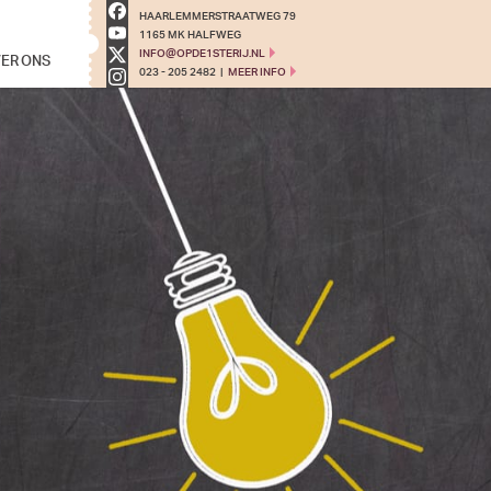
HAARLEMMERSTRAATWEG 79
1165 MK HALFWEG
ER ONS
INFO@OPDE1STERIJ.NL
023 - 205 2482
|
MEER INFO