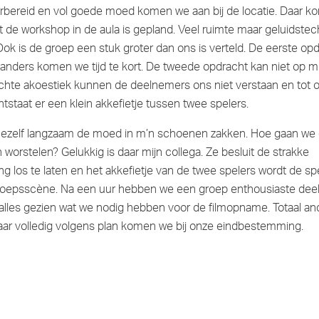
orbereid en vol goede moed komen we aan bij de locatie. Daar 
t de workshop in de aula is gepland. Veel ruimte maar geluidstec
Ook is de groep een stuk groter dan ons is verteld. De eerste opd
, anders komen we tijd te kort. De tweede opdracht kan niet op m
chte akoestiek kunnen de deelnemers ons niet verstaan en tot 
tstaat er een klein akkefietje tussen twee spelers.
j mezelf langzaam de moed in m’n schoenen zakken. Hoe gaan we
n worstelen? Gelukkig is daar mijn collega. Ze besluit de strakke
ng los te laten en het akkefietje van de twee spelers wordt de s
roepsscène. Na een uur hebben we een groep enthousiaste de
alles gezien wat we nodig hebben voor de filmopname. Totaal an
ar volledig volgens plan komen we bij onze eindbestemming.