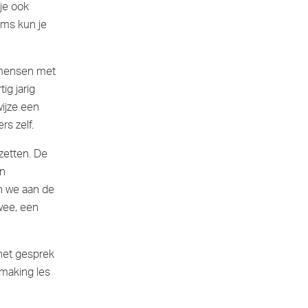
je ook
oms kun je
n mensen met
ig jarig
wijze een
rs zelf.
zetten. De
en
n we aan de
wee, een
het gesprek
smaking les