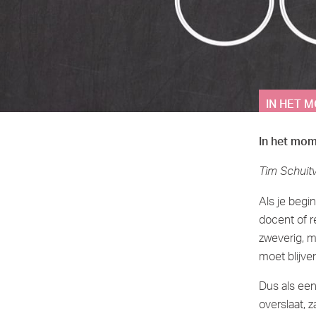
IN HET M
In het mom
Tim Schuitv
Als je begi
docent of re
zweverig, m
moet blijve
Dus als een 
overslaat, 