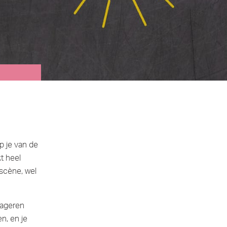
p je van de
kt heel
scène, wel
reageren
n, en je