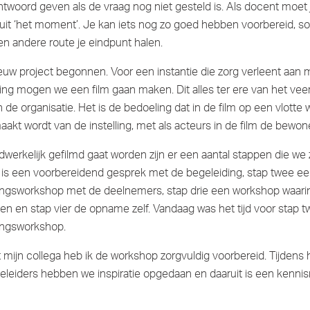
twoord geven als de vraag nog niet gesteld is. Als docent moet 
it ‘het moment’. Je kan iets nog zo goed hebben voorbereid, s
een andere route je eindpunt halen.
ieuw project begonnen. Voor een instantie die zorg verleent aa
ng mogen we een film gaan maken. Dit alles ter ere van het veert
 de organisatie. Het is de bedoeling dat in de film op een vlotte 
aakt wordt van de instelling, met als acteurs in de film de bewone
dwerkelijk gefilmd gaat worden zijn er een aantal stappen die we 
 is een voorbereidend gesprek met de begeleiding, stap twee e
ngsworkshop met de deelnemers, stap drie een workshop waari
n en stap vier de opname zelf. Vandaag was het tijd voor stap t
ngsworkshop.
ijn collega heb ik de workshop zorgvuldig voorbereid. Tijdens 
leiders hebben we inspiratie opgedaan en daaruit is een kenni