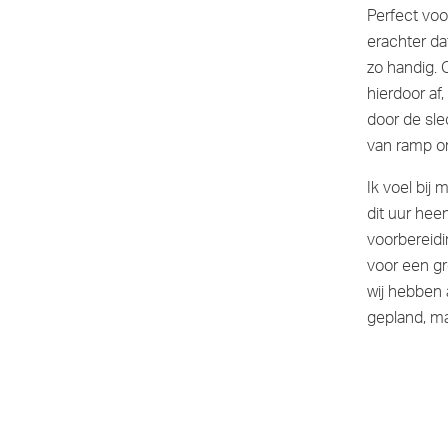
Perfect vo
erachter da
zo handig. 
hierdoor af
door de sle
van ramp on
Ik voel bi
dit uur hee
voorbereidi
voor een g
wij hebben 
gepland, ma