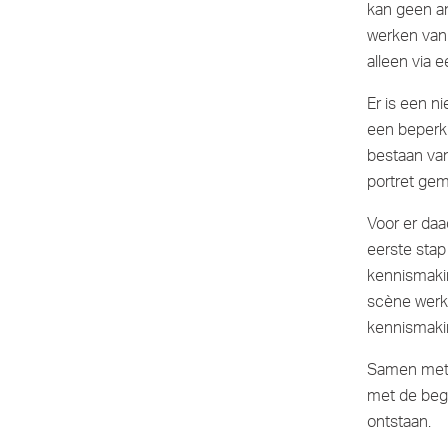
kan geen an
werken vanu
alleen via 
Er is een n
een beperki
bestaan van
portret gem
Voor er daa
eerste stap
kennismaki
scène werke
kennismaki
Samen met m
met de bege
ontstaan.