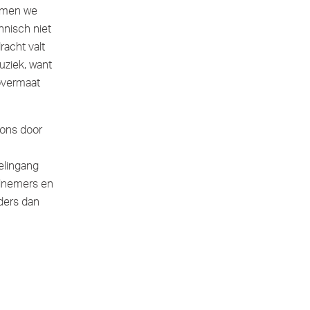
komen we
hnisch niet
racht valt
uziek, want
overmaat
 ons door
pelingang
elnemers en
ders dan