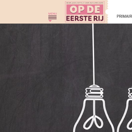
Op de eerste rij - 
MENU
PRIMAI
HOME
THEATERGROEP ZWERM
TRAJECT C
THEATERCHALLENGE
MONKEYSPOOM