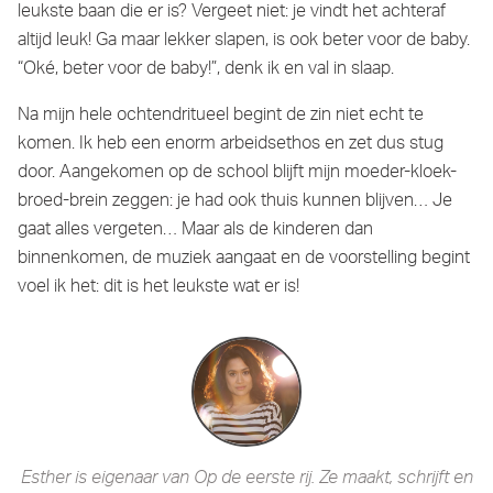
leukste baan die er is? Vergeet niet: je vindt het achteraf
altijd leuk! Ga maar lekker slapen, is ook beter voor de baby.
“Oké, beter voor de baby!”, denk ik en val in slaap.
Na mijn hele ochtendritueel begint de zin niet echt te
komen. Ik heb een enorm arbeidsethos en zet dus stug
door. Aangekomen op de school blijft mijn moeder-kloek-
broed-brein zeggen: je had ook thuis kunnen blijven… Je
gaat alles vergeten… Maar als de kinderen dan
binnenkomen, de muziek aangaat en de voorstelling begint
voel ik het: dit is het leukste wat er is!
Esther is eigenaar van Op de eerste rij. Ze maakt, schrijft en