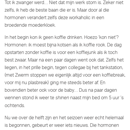
Tot ik zwanger werd… Niet dat mijn werk stom is. Zeker niet
zelfs, ik heb de beste baan die er is. Maar door al die
hormonen verandert zelfs deze workaholic in een
broedende moederkloek.
In het begin kon ik geen koffie drinken. Hoezo ‘kon niet’?
Hormonen: ik moest bijna kotsen als ik koffie rook. De dag
opstarten zonder koffie is voor een koffiejunk als ik toch
best zwaar. Maar na een paar dagen went ook dat. Zelfs het
liegen, in het prille begin, tegen collegae bij het tankstation,
(met Zwerm stoppen we eigenlijk altijd voor een koffiebreak,
voor mij nu plasbreak) ging me steeds beter af. En
bovendien beter ook voor de baby… Dus na paar dagen
wennen stond ik weer te
naast mijn bed om 5 uur ’s
shinen
ochtends.
Nu we over de helft zijn en het seizoen weer echt helemaal
is begonnen, gebeurt er weer iets nieuws. Die hormonen