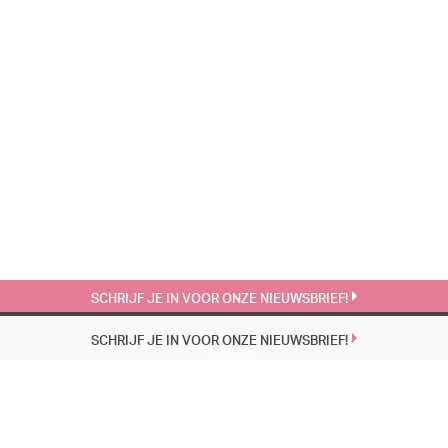
SCHRIJF JE IN VOOR ONZE NIEUWSBRIEF!
SCHRIJF JE IN VOOR ONZE NIEUWSBRIEF!
BLOG
EÉN VOORSTELLING, TWEE WERELDEN, DEZELFDE PUBERS | 22-4
23 MAART 1951 | 24-3