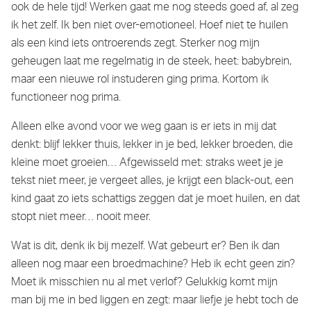
ook de hele tijd! Werken gaat me nog steeds goed af, al zeg
ik het zelf. Ik ben niet over-emotioneel. Hoef niet te huilen
als een kind iets ontroerends zegt. Sterker nog mijn
geheugen laat me regelmatig in de steek, heet: babybrein,
maar een nieuwe rol instuderen ging prima. Kortom ik
functioneer nog prima.
Alleen elke avond voor we weg gaan is er iets in mij dat
denkt: blijf lekker thuis, lekker in je bed, lekker broeden, die
kleine moet groeien… Afgewisseld met: straks weet je je
tekst niet meer, je vergeet alles, je krijgt een black-out, een
kind gaat zo iets schattigs zeggen dat je moet huilen, en dat
stopt niet meer… nooit meer.
Wat is dit, denk ik bij mezelf. Wat gebeurt er? Ben ik dan
alleen nog maar een broedmachine? Heb ik echt geen zin?
Moet ik misschien nu al met verlof? Gelukkig komt mijn
man bij me in bed liggen en zegt: maar liefje je hebt toch de