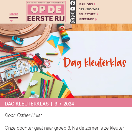
Op de eerste rij - Cultuured
MAIL ONS
023 - 205 2482
MENU
BEL ESTHER
MEER INFO
HOME
THEATERGROEP ZWERM
TRAJECT C
THEATERCHALLENGE
MONKEYSPOOM
PRIMAIR ONDERWIJS
VOORTGEZET ONDERWIJS
DAG KLEUTERKLAS | 3-7-2024
AGENDA
BLOG
Door: Esther Hulst
OVER ONS
Onze dochter gaat naar groep 3. Na de zomer is ze kleuter