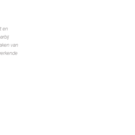
t en
arbij
maken van
 werkende