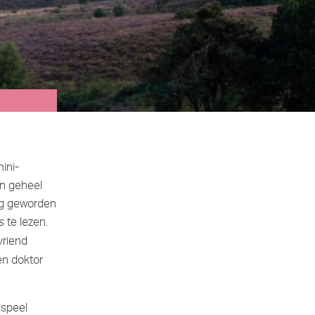
ini-
en geheel
fig geworden
te lezen.
s
vriend
en doktor
 speel