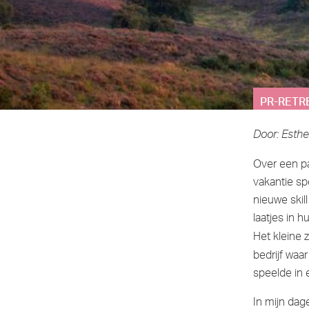
PR-RETRE
Door: Esthe
Over een pa
vakantie sp
nieuwe skil
laatjes in h
Het kleine 
bedrijf waa
speelde in 
In mijn dag