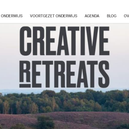
Cultuureducatie
R ONDERWIJS
VOORTGEZET ONDERWIJS
AGENDA
BLOG
OV