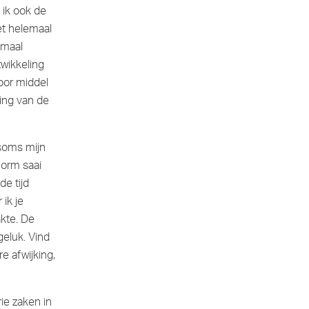
 ik ook de
iet helemaal
emaal
twikkeling
oor middel
ling van de
 soms mijn
enorm saai
de tijd
ik je
akte. De
geluk. Vind
re afwijking,
rie zaken in