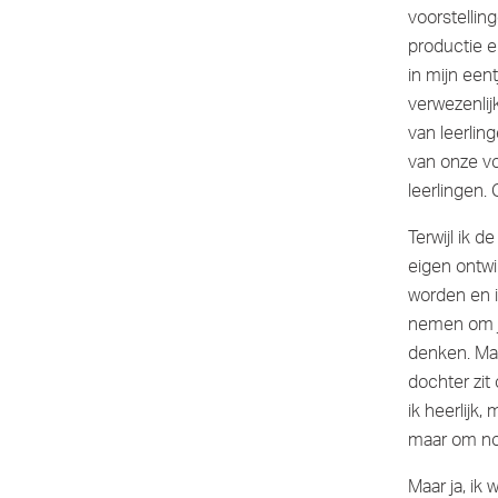
voorstellin
productie e
in mijn een
verwezenlijk
van leerlin
van onze vo
leerlingen.
Terwijl ik 
eigen ontwik
worden en i
nemen om je
denken. Maa
dochter zit
ik heerlijk,
maar om no
Maar ja, ik 