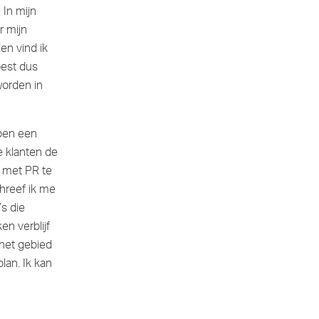
 In mijn
r mijn
en vind ik
oest dus
worden in
bben een
e klanten de
t met PR te
hreef ik me
’s die
n verblijf
 het gebied
lan. Ik kan