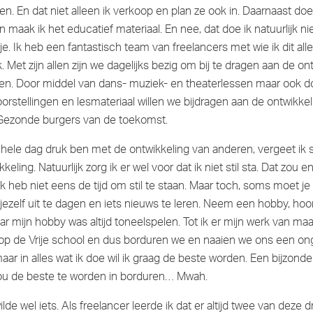
gen. En dat niet alleen ik verkoop en plan ze ook in. Daarnaast doe
n maak ik het educatief materiaal. En nee, dat doe ik natuurlijk n
tje. Ik heb een fantastisch team van freelancers met wie ik dit all
. Met zijn allen zijn we dagelijks bezig om bij te dragen aan de on
gen. Door middel van dans- muziek- en theaterlessen maar ook d
orstellingen en lesmateriaal willen we bijdragen aan de ontwikke
 Gezonde burgers van de toekomst.
de hele dag druk ben met de ontwikkeling van anderen, vergeet ik
keling. Natuurlijk zorg ik er wel voor dat ik niet stil sta. Dat zou 
k heb niet eens de tijd om stil te staan. Maar toch, soms moet je 
zelf uit te dagen en iets nieuws te leren. Neem een hobby, hoor 
r mijn hobby was altijd toneelspelen. Tot ik er mijn werk van ma
 op de Vrije school en dus borduren we en naaien we ons een on
 maar in alles wat ik doe wil ik graag de beste worden. Een bijzonde
u de beste te worden in borduren… Mwah.
wilde wel iets. Als freelancer leerde ik dat er altijd twee van deze d