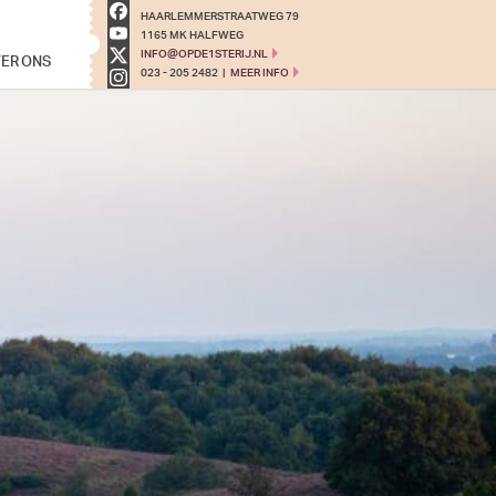
HAARLEMMERSTRAATWEG 79
1165 MK HALFWEG
ER ONS
INFO@OPDE1STERIJ.NL
023 - 205 2482
|
MEER INFO