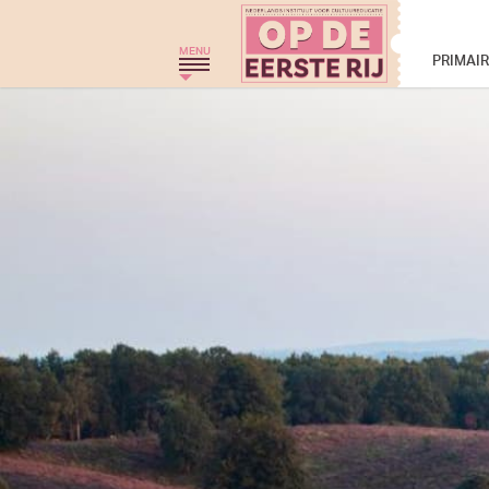
Op de eerste rij - 
MENU
PRIMAI
HOME
THEATERGROEP ZWERM
TRAJECT C
THEATERCHALLENGE
MONKEYSPOOM