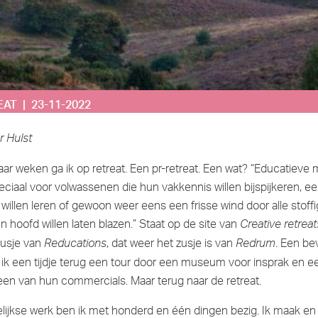
AT | 23-11-2022
r Hulst
ar weken ga ik op retreat. Een pr-retreat. Een wat? “Educatieve m
eciaal voor volwassenen die hun vakkennis willen bijspijkeren, e
l willen leren of gewoon weer eens een frisse wind door alle stof
un hoofd willen laten blazen.” Staat op de site van
Creative retreat
zusje van
, dat weer het zusje is van
. Een be
Reducations
Redrum
r ik een tijdje terug een tour door een museum voor insprak en e
een van hun commercials. Maar terug naar de retreat.
elijkse werk ben ik met honderd en één dingen bezig. Ik maak en