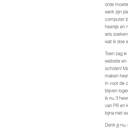
orde moeten
werk zijn pl
computer bi
heerlijk en 
iets zoeken
wat ik doe 
Toen zag ik
website en 
scholen! Ma
maken heeft
in voor de 
blijven log
ik nu 3 heer
van PR en k
bijna niet 
Denk jij nu,