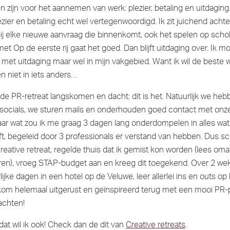
 zijn voor het aannemen van werk: plezier, betaling en uitdaging.
ezier en betaling echt wel vertegenwoordigd. Ik zit juichend achte
j elke nieuwe aanvraag die binnenkomt, ook het spelen op schol
met Op de eerste rij gaat het goed. Dan blijft uitdaging over. Ik m
 met uitdaging maar wel in mijn vakgebied. Want ik wil de beste 
en niet in iets anders…
 de PR-retreat langskomen en dacht: dit is het. Natuurlijk we he
socials, we sturen mails en onderhouden goed contact met onz
ar wat zou ik me graag 3 dagen lang onderdompelen in alles wa
, begeleid door 3 professionals er verstand van hebben. Dus sc
creative retreat, regelde thuis dat ik gemist kon worden (lees oma
eren), vroeg STAP-budget aan en kreeg dit toegekend. Over 2 weke
lijke dagen in een hotel op de Veluwe, leer allerlei ins en outs op
om helemaal uitgerust en geïnspireerd terug met een mooi PR-p
wachten!
 dat wil ik ook! Check dan de dit van
Creative retreats
.