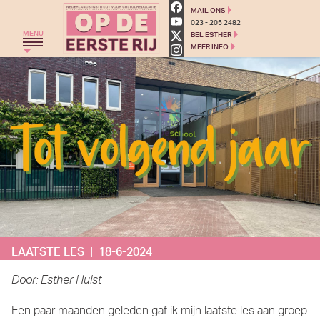
Op de eerste rij - Cultuured
MAIL ONS
023 - 205 2482
MENU
BEL ESTHER
MEER INFO
HOME
THEATERGROEP ZWERM
TRAJECT C
THEATERCHALLENGE
MONKEYSPOOM
PRIMAIR ONDERWIJS
VOORTGEZET ONDERWIJS
LAATSTE LES | 18-6-2024
AGENDA
BLOG
Door: Esther Hulst
OVER ONS
Een paar maanden geleden gaf ik mijn laatste les aan groep