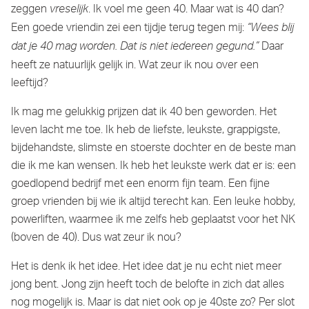
zeggen
. Ik voel me geen 40. Maar wat is 40 dan?
vreselijk
Een goede vriendin zei een tijdje terug tegen mij:
“Wees blij
Daar
dat je 40 mag worden. Dat is niet iedereen gegund.”
heeft ze natuurlijk gelijk in. Wat zeur ik nou over een
leeftijd?
Ik mag me gelukkig prijzen dat ik 40 ben geworden. Het
leven lacht me toe. Ik heb de liefste, leukste, grappigste,
bijdehandste, slimste en stoerste dochter en de beste man
die ik me kan wensen. Ik heb het leukste werk dat er is: een
goedlopend bedrijf met een enorm fijn team. Een fijne
groep vrienden bij wie ik altijd terecht kan. Een leuke hobby,
powerliften, waarmee ik me zelfs heb geplaatst voor het NK
(boven de 40). Dus wat zeur ik nou?
Het is denk ik het idee. Het idee dat je nu echt niet meer
jong bent. Jong zijn heeft toch de belofte in zich dat alles
nog mogelijk is. Maar is dat niet ook op je 40ste zo? Per slot