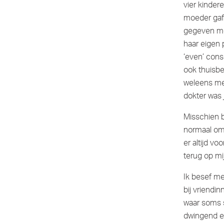
vier kinder
moeder gaf 
gegeven mo
haar eigen 
‘even’ cons
ook thuisbe
weleens met
dokter was j
Misschien b
normaal om 
er altijd vo
terug op mij
Ik besef me 
bij vriendi
waar soms s
dwingend ee