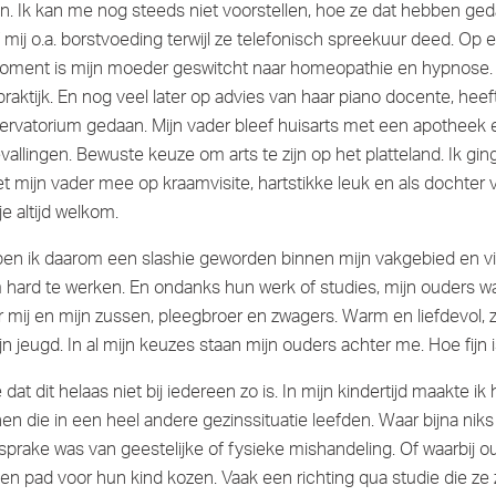
en. Ik kan me nog steeds niet voorstellen, hoe ze dat hebben ged
mij o.a. borstvoeding terwijl ze telefonisch spreekuur deed. Op 
ment is mijn moeder geswitcht naar homeopathie en hypnose. 
praktijk. En nog veel later op advies van haar piano docente, heef
ervatorium gedaan. Mijn vader bleef huisarts met een apotheek
vallingen. Bewuste keuze om arts te zijn op het platteland. Ik gi
 mijn vader mee op kraamvisite, hartstikke leuk en als dochter 
e altijd welkom.
en ik daarom een slashie geworden binnen mijn vakgebied en vin
hard te werken. En ondanks hun werk of studies, mijn ouders wa
or mij en mijn zussen, pleegbroer en zwagers. Warm en liefdevol, zo
n jeugd. In al mijn keuzes staan mijn ouders achter me. Hoe fijn i
dat dit helaas niet bij iedereen zo is. In mijn kindertijd maakte ik
nnen die in een heel andere gezinssituatie leefden. Waar bijna nik
prake was van geestelijke of fysieke mishandeling. Of waarbij o
n pad voor hun kind kozen. Vaak een richting qua studie die ze