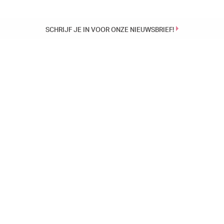
SCHRIJF JE IN VOOR ONZE NIEUWSBRIEF!
SCHRIJF JE IN VOOR ONZE NIEUWSBRIEF!
AGENDA
INSTAGRAM
HET IS 
18
EÉN VOORSTELLING, TWEE WERELDEN, DEZELFDE PUBERS | 22-4
HEEMSKERK | 2X VERPEST
28 JUNI
Aug.
BASISS
19
BREUKEL
4-3
HEEMSKERK | 2X VERPEST
Aug.
STERFDA
22 DAGEN
STEKEL
19