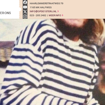
HAARLEMMERSTRAATWEG 79
1165 MK HALFWEG
ER ONS
INFO@OPDE1STERIJ.NL
023 - 205 2482
|
MEER INFO