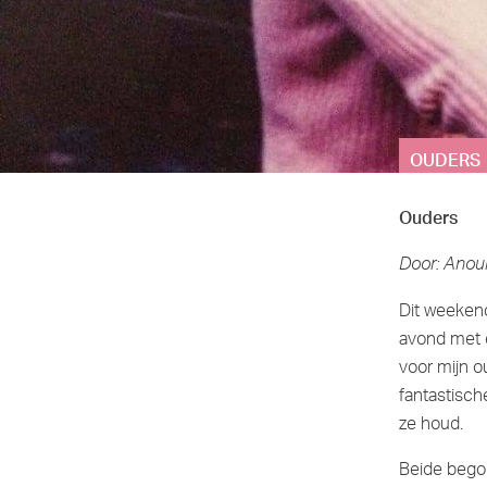
OUDERS 
Ouders
Door: Anouk
Dit weekend
avond met e
voor mijn ou
fantastisch
ze houd.
Beide begon