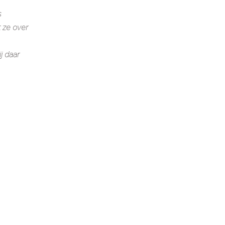
s
t ze over
j daar