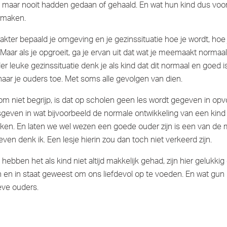
, maar nooit hadden gedaan of gehaald. En wat hun kind dus voo
rmaken.
rakter bepaald je omgeving en je gezinssituatie hoe je wordt, hoe 
 Maar als je opgroeit, ga je ervan uit dat wat je meemaakt normaal
r leuke gezinssituatie denk je als kind dat dit normaal en goed is 
 naar je ouders toe. Met soms alle gevolgen van dien.
om niet begrijp, is dat op scholen geen les wordt gegeven in opv
esgeven in wat bijvoorbeeld de normale ontwikkeling van een kind is
n. En laten we wel wezen een goede ouder zijn is een van de m
leven denk ik. Een lesje hierin zou dan toch niet verkeerd zijn.
hebben het als kind niet altijd makkelijk gehad, zijn hier gelukki
en in staat geweest om ons liefdevol op te voeden. En wat gun 
ieve ouders.