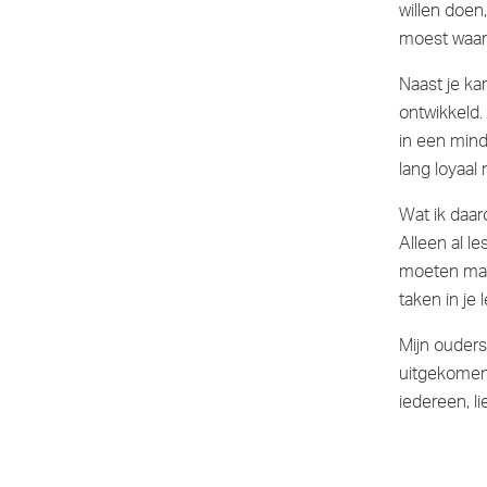
willen doen
moest waa
Naast je ka
ontwikkeld.
in een minde
lang loyaal
Wat ik daar
Alleen al l
moeten make
taken in je 
Mijn ouders 
uitgekomen 
iedereen, l