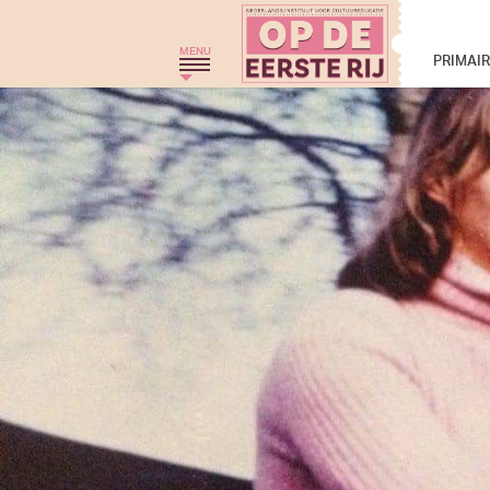
Op de eerste rij - 
MENU
PRIMAI
HOME
THEATERGROEP ZWERM
TRAJECT C
THEATERCHALLENGE
MONKEYSPOOM