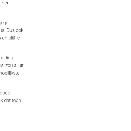
r hen
je je
 is. Dus ook
en blijf je
oeding.
, zou al uit
oeilijkste
g goed
ik dat toch