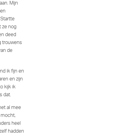
aan. Mijn
een
Startte
t ze nog
 en deed
ng trouwens
van de
d ik fijn en
ren en zijn
 kijk ik
s dat.
 het al mee
s mocht,
uders heel
 zelf hadden