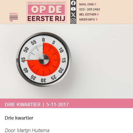
Op de eerste rij - Cultuured
MAIL ONS
023 - 205 2482
MENU
BEL ESTHER
MEER INFO
HOME
THEATERGROEP ZWERM
TRAJECT C
THEATERCHALLENGE
MONKEYSPOOM
PRIMAIR ONDERWIJS
VOORTGEZET ONDERWIJS
DRIE KWARTIER | 5-11-2017
AGENDA
BLOG
Drie kwartier
OVER ONS
Door: Martijn Huitema