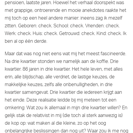
pensioen, laatste jaren. Hoewel het verhaal doorspekt was
met grappige, ontroerende en mooie anekdotes raakte het
mij toch op een heel andere manier: ineens zag ik mezelf
zitten. Geboren: check. School: check. Vrienden: check.
Werk: check. Huis: check. Getrouwd: check. Kind: check. Ik
ben al op één derde.
Maar dat was nog niet eens wat mij het meest fascineerde.
Na drie kwartier stonden we namelijk aan de koffie. Drie
kwartier. 86 jaren in drie kwartier. Het hele leven, met alles
erin, alle blijdschap, alle verdriet, de lastige keuzes, de
makkelijke keuzes, zelfs alle onbenulligheden, in drie
kwartier samengevat. Drie kwartier die iedereen krijgt aan
het einde. Deze realisatie leidde bij mij meteen tot een
omkering: Wat zou ik allemaal in mijn drie kwartier willen? En
gelijk stak de relativist in mij (die toch al sterk aanwezig is)
de kop op: wat maken al die kleine, zo op het oog
onbelangrijke beslissingen dan nog uit? Waar zou ik me nog