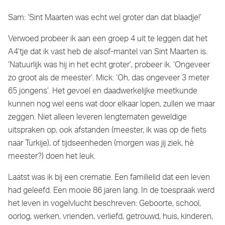
Sam: ’Sint Maarten was echt wel groter dan dat blaadje!’
Verwoed probeer ik aan een groep 4 uit te leggen dat het
A4’tje dat ik vast heb de alsof-mantel van Sint Maarten is.
‘Natuurlijk was hij in het echt groter’, probeer ik. ‘Ongeveer
zo groot als de meester’. Mick: ‘Oh, das ongeveer 3 meter
65 jongens’. Het gevoel en daadwerkelijke meetkunde
kunnen nog wel eens wat door elkaar lopen, zullen we maar
zeggen. Niet alleen leveren lengtematen geweldige
uitspraken op, ook afstanden (meester, ik was op de fiets
naar Turkije), of tijdseenheden (morgen was jij ziek, hè
meester?) doen het leuk.
Laatst was ik bij een crematie. Een familielid dat een leven
had geleefd. Een mooie 86 jaren lang. In de toespraak werd
het leven in vogelvlucht beschreven: Geboorte, school,
oorlog, werken, vrienden, verliefd, getrouwd, huis, kinderen,