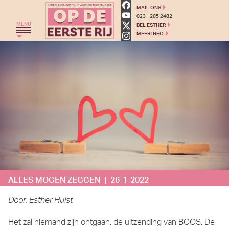
Op de eerste rij - Cultuured
MAIL ONS
023 - 205 2482
MENU
BEL ESTHER
MEER INFO
HOME
THEATERGROEP ZWERM
TRAJECT C
THEATERCHALLENGE
MONKEYSPOOM
PRIMAIR ONDERWIJS
VOORTGEZET ONDERWIJS
ALLES MOGEN ZEGGEN | 26-1-2022
AGENDA
BLOG
Door: Esther Hulst
OVER ONS
Het zal niemand zijn ontgaan: de uitzending van BOOS. De