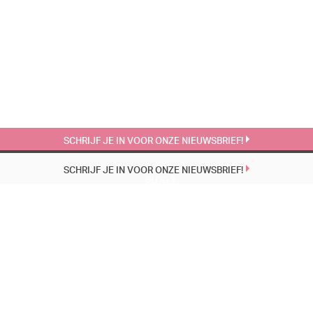
SCHRIJF JE IN VOOR ONZE NIEUWSBRIEF!
SCHRIJF JE IN VOOR ONZE NIEUWSBRIEF!
BLOG
EÉN VOORSTELLING, TWEE WERELDEN, DEZELFDE PUBERS | 22-4
23 MAART 1951 | 24-3
LAAGGELETTERDHEID | 11-3
AGENDA
18